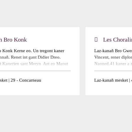
 Bro Konk
Les Chorali
 Konk Kerne eo. Un tregont kaner
Laz-kanañ Bro Gwenr
nnañ. Renet int gant Didier Dreo.
Vincent, rener dipl
t Kanerien sant Meryn Aet eo Maout
Naoned.41 kaner a z
ezh gantañ e 2008 ha 2016 e
e brezhoneg hag e g
izh al lazoù-kanañ . Añvet int bet
ket | 29 - Concarneau
Laz-kanañ mesket | 4
zh e 2013, 2014 ha 2017.