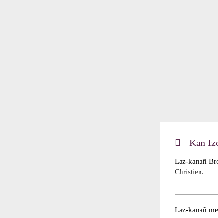
Kan Ize
Laz-kanañ Bro
Christien.
Laz-kanañ mes