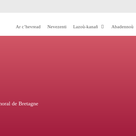
Ar c’hevread
Nevezenti
Lazoù-kanañ
Abadennoù
oral de Bretagne