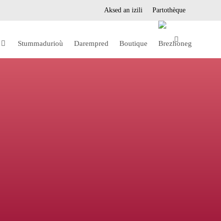
Aksed an izili
Partothèque
Stummadurioù
Darempred
Boutique