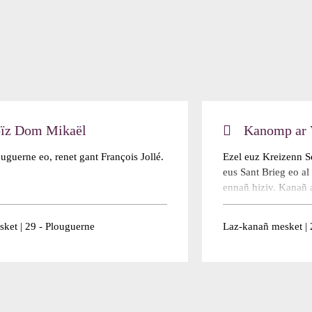
ïz Dom Mikaël
Kanomp ar 
uguerne eo, renet gant François Jollé.
Ezel euz Kreizenn S
eus Sant Brieg eo al
ennañ hiziv. Kanañ 
vouezh, tonioù hengo
pe disakr. Pleustred
ket | 29 - Plouguerne
Laz-kanañ mesket | 
Sevenadurel Abherv