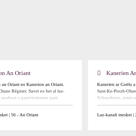
on An Oriant
Kanerien Ar
 an Oriant eo Kanerion an Oriant.
Kanerien ar Goëlo a
iane Régnier. Savet eo bet al laz-
Sant-Ke-Porzh-Olued
 neubeut a ganerientomm gant
Schoenhenz, renet e
izh. Fellout a rae dezho brudañ an
abaoe 2022. Meur a 
zh hag ar vroioù keltiek. Kanañ a ra
Darn vrasañ ar gana
ket | 56 - An Oriant
Laz-kanañ mesket | 
vouezh e brezhoneg bro
brezhoneg. Kanaoue
ù hengounel pe krouet a-vremañ.
dreist-holl. Kanaoue
..
Read more
memestra en ...
Rea