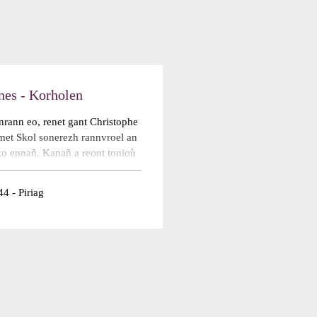
nes - Korholen
ann eo, renet gant Christophe
omet Skol sonerezh rannvroel an
o ennañ. Kanañ a reont tonioù
alleg, tonioù ar mor…
4 - Piriag