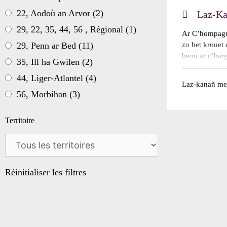
22, Aodoù an Arvor
(2)
Laz-Ka
29, 22, 35, 44, 56 , Régional
(1)
Ar C’hompagn
29, Penn ar Bed
(11)
zo bet krouet 
benn ar c’ha
35, Ill ha Gwilen
(2)
european, da l
44, Liger-Atlantel
(4)
profañ da bep
Laz-kanañ mes
d’en em zesev
56, Morbihan
(3)
ar spered. Kan
Territoire
Réinitialiser les filtres