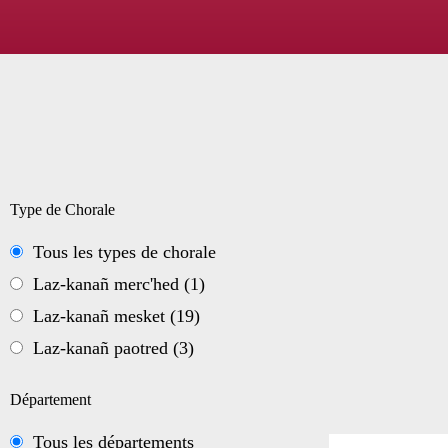
Type de Chorale
Tous les types de chorale
Laz-kanañ merc'hed
(1)
Laz-kanañ mesket
(19)
Laz-kanañ paotred
(3)
Département
Tous les départements