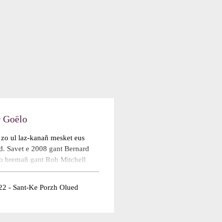
 Goëlo
 zo ul laz-kanañ mesket eus
. Savet e 2008 gant Bernard
o bremañ gant Rob Mitchell
sonadeg a vez aozet ganto.
ouennoù kanet ganto a zo e
22 - Sant-Ke Porzh Olued
nnoù hengounel pe a vremañ
nnoù broioù keltiek a vez kavet
d more