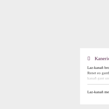
Kaneri
Laz-kanañ bro
Renet eo gantD
kanañ gant un
sevenadur Bre
tonioùeus Brei
Laz-kanañ mes
KAO a peder 
Gwened,tonio
Añvet eo bet .