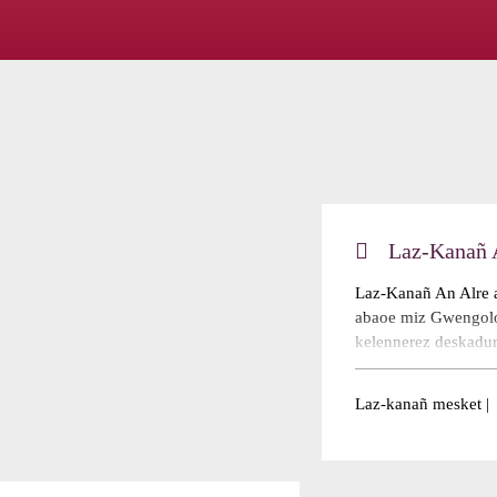
Laz-Kanañ 
Laz-Kanañ An Alre a
abaoe miz Gwengolo
kelennerez deskadur
Sonerezh hag Arzoù
lec'h ma tesk an ogr
Laz-kanañ mesket |