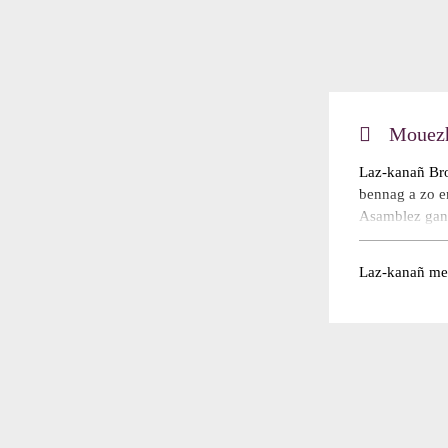
Mouezh
Laz-kanañ Bro
bennag a zo e
Asamblez gan
ar C’hrouidig
Kampionad Bre
Laz-kanañ mes
Kampion Brei