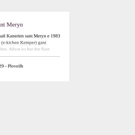
ant Meryn
nañ Kanerien sant Meryn e 1983
h (e-kichen Kemper) gant
re. Añvet eo bet dre Sant
lh. Kreñvaet eo bet roll an
 laz-kanañ a-hed ar
9 - Ploveilh
 ra dreizholl e Kerne, met ivez
t eo bet ivez ...
Read more