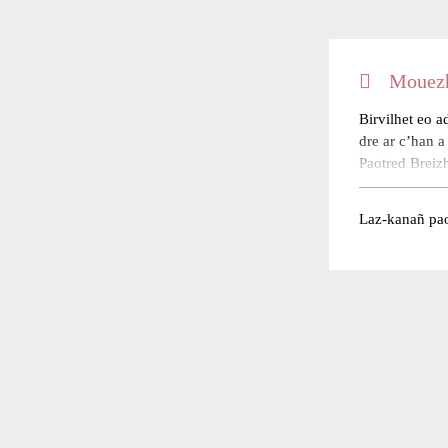
Mouezh
Birvilhet eo a
dre ar c’han 
Paotred Breiz
Breizh istore
largentez, un 
Laz-kanañ pao
Lavar a reont 
yezh, liamm 