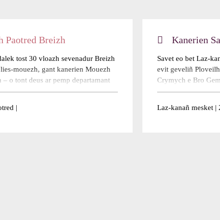
 Paotred Breizh
Kanerien S
dalek tost 30 vloazh sevenadur Breizh
Savet eo bet Laz-ka
a lies-mouezh, gant kanerien Mouezh
evit geveliñ Ploveil
h – o tont deus ar pemp departamant
Crymych e Bro Gemb
l.Dougañ a reont enno, gant foug ha
Meryn, patron Plovei
istor, ur glad, ur vro ha kredennoù.
tonioù kanet gant al
tred |
Laz-kanañ mesket | 2
dreistholl braventezh ha pinvidigezh o
bloavezhioù. Kanañ a
diwezhañ o tommañ ...
Read more
e Breizh a-bez. Kleve