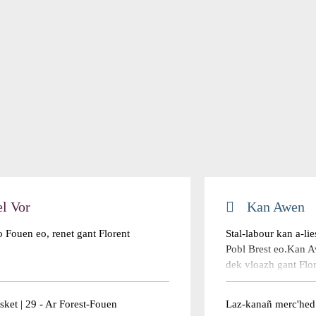
l Vor
Kan Awen
 Fouen eo, renet gant Florent
Stal-labour kan a-l
Pobl Brest eo.Kan A
dek vloazh gant Flo
eus Breizh pe eus ar
krouet a-vremañ. Ki
ket | 29 - Ar Forest-Fouen
Laz-kanañ merc'hed 
gant al laz-kanañ, h