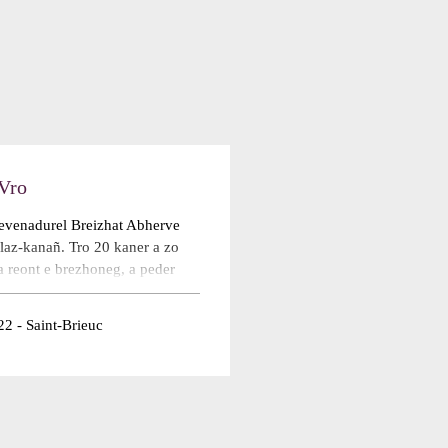
Vro
evenadurel Breizhat Abherve
 laz-kanañ. Tro 20 kaner a zo
a reont e brezhoneg, a peder
unel pe nevez krouet, religiel
 e vez bep lun e Kreizenn
22 - Saint-Brieuc
e.