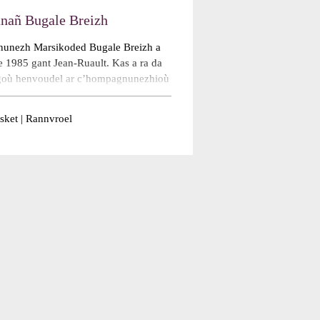
nañ Bugale Breizh
unezh Marsikoded Bugale Breizh a
e 1985 gant Jean-Ruault. Kas a ra da
rgoù henvoudel ar c’hompagnunezhioù
âret eo : kanañ ha lidañ ar braventez,
 bugel ar chañs hag ar barregezhioù
ket | Rannvroel
el a-fed kevredigezh, a-fed den ha dre
tadoù a ...
Read more