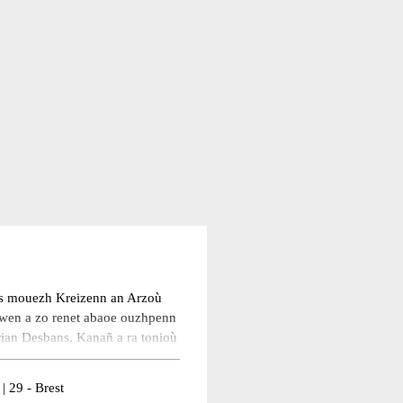
ies mouezh Kreizenn an Arzoù
wen a zo renet abaoe ouzhpenn
rian Desbans. Kanañ a ra tonioù
 vroioù keltiek, hengounel pe
nniget e vez ingal sonadegoù
| 29 - Brest
ag a zo prest da zegemer