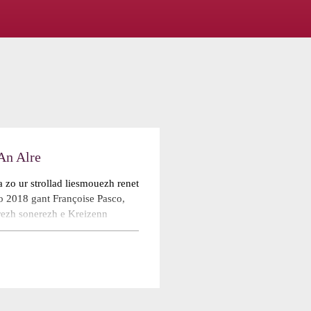
An Alre
 zo ur strollad liesmouezh renet
 2018 gant Françoise Pasco,
ezh sonerezh e Kreizenn
 Sakr Santez-Anna-Wened e
aou ivez.